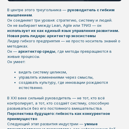
В центре этого треугольника —
руководитель с гибким
мышлением
.
Он соединяет три уровня: стратегию, систему и людей.
Он не выбирает между Lean, Agile или ТРИЗ — он
использует их как единый язык управления развитием.
Новая роль лидера: архитектор экосистемы
Лидер гибкого предприятия — не просто носитель знаний о
методиках.
Он —
архитектор среды
, где методы превращаются в
живые процессы.
Он умеет:
видеть систему целиком,
управлять изменениями через смыслы,
создавать культуру, где инновации рождаются
естественно.
В XXI веке сильный руководитель — не тот, кто всё
контролирует, а тот, кто создаёт систему, способную
развиваться без его постоянного вмешательства.
Перспектива будущего: гибкость как конкурентное
преимущество
Следующий этап развития индустрии —
умные
производственные экосистемы
, где цифровизация (IoT,