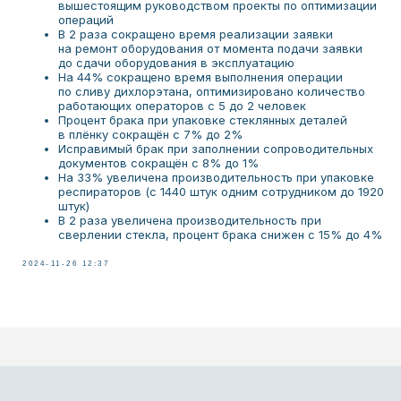
вышестоящим руководством проекты по оптимизации
операций
В 2 раза сокращено время реализации заявки
на ремонт оборудования от момента подачи заявки
до сдачи оборудования в эксплуатацию
ОСТАЛИСЬ ВОПРОСЫ?
На 44% сокращено время выполнения операции
по сливу дихлорэтана, оптимизировано количество
работающих операторов с 5 до 2 человек
Оставьте свои контактные данные, и наши
Процент брака при упаковке стеклянных деталей
консультанты свяжутся с вами для
в плёнку сокращён с 7% до 2%
обсуждения вашего вопроса
Исправимый брак при заполнении сопроводительных
документов сокращён с 8% до 1%
На 33% увеличена производительность при упаковке
респираторов (с 1440 штук одним сотрудником до 1920
штук)
В 2 раза увеличена производительность при
+7
сверлении стекла, процент брака снижен с 15% до 4%
2024-11-26 12:37