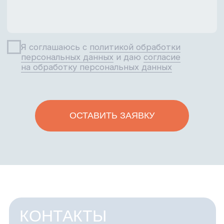
ООО «МК «ИБС»
ИНН 5 903 160 822
ОГРН 1 245 900 011 367
Сведения об организации МК ИБС
Политика конфиденциальности
Согласие на обработку ПД
Договор оферты
@2022-2026 Все права защищены
КАЛЕНДАРЬ МЕРОПРИЯТИЙ
КОРПОРАТИВНОЕ ОБУЧЕНИЕ
ДИСТАНЦИОННОЕ ОБУЧЕНИЕ
ПРОЕКТНАЯ ДЕЯТЕЛЬНОСТЬ
БИЗНЕС-ТУРЫ ПО
РОССИИ И ЗАРУБЕЖ