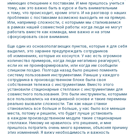
имеющих отношение к поставкам. И мне пришлось учиться
тому, как это важно быть в курсе и быть внимательным
к тому, что происходит, кроме этого. И на разговор о наших
Я соглашаюсь с
политикой обработки
проблемах с поставками возможно выходить не на прямую.
персональных данных
и даю
согласие
Или, например сложности, с которыми мы сталкиваемся
на обработку персональных данных
в рамках нашей совместной работы: когда люди не могут
работать вместе как команда, мне важно и на этом
сфокусировать свое внимание.
ОСТАВИТЬ ЗАЯВКУ
Еще один из основополагающих пунктов, которые я для себя
выделил, это заранее предупреждать сотрудников
об изменениях, которые их коснутся. У нас есть огромное
количество примеров, когда люди негативно реагируют,
если их не проинформировали, или когда им сообщили
слишком поздно. Полгода назад было решено поменять
систему пользования инструментами. Раньше у каждого
сотрудника в производственном блоке была своя
собственная тележка с инструментами. Вместо этого
КОНТАКТЫ
установили стационарные стеллажи с инструментами для
совместного пользования. Это были инструменты, которыми
все пользовались на ежедневной основе и такие перемены
г. Пермь, ул. Окулова 27,
реально вызвали сложности. Так как наши станки
1 этаж, офис 101
становились все больше и больше, у нас было все меньше
места, потому и решили, что будет лучше установить
+7 (495) 414-41-01
в каждом производственном модуле такие стационарные
+7 (932) 337-10-32
стеллажи. Никому не нравилось это решение, и мне
пришлось потратить очень много времени, объясняя причину
info@ibslean.com
этих изменений. Я вижу необходимость и важность