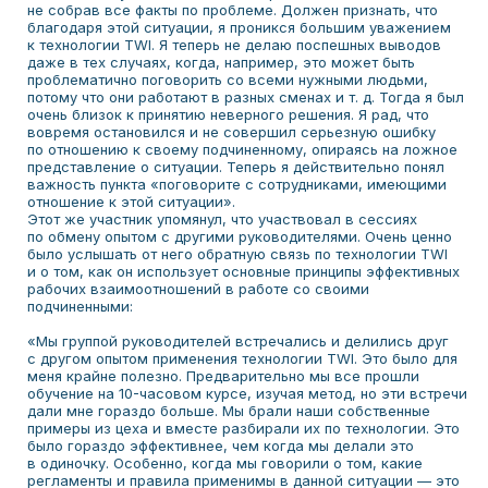
не собрав все факты по проблеме. Должен признать, что
благодаря этой ситуации, я проникся большим уважением
к технологии TWI. Я теперь не делаю поспешных выводов
даже в тех случаях, когда, например, это может быть
проблематично поговорить со всеми нужными людьми,
потому что они работают в разных сменах и т. д. Тогда я был
очень близок к принятию неверного решения. Я рад, что
вовремя остановился и не совершил серьезную ошибку
по отношению к своему подчиненному, опираясь на ложное
представление о ситуации. Теперь я действительно понял
важность пункта «поговорите с сотрудниками, имеющими
отношение к этой ситуации».
Этот же участник упомянул, что участвовал в сессиях
по обмену опытом с другими руководителями. Очень ценно
было услышать от него обратную связь по технологии TWI
и о том, как он использует основные принципы эффективных
рабочих взаимоотношений в работе со своими
подчиненными:
«Мы группой руководителей встречались и делились друг
с другом опытом применения технологии TWI. Это было для
меня крайне полезно. Предварительно мы все прошли
обучение на 10-часовом курсе, изучая метод, но эти встречи
дали мне гораздо больше. Мы брали наши собственные
примеры из цеха и вместе разбирали их по технологии. Это
было гораздо эффективнее, чем когда мы делали это
в одиночку. Особенно, когда мы говорили о том, какие
регламенты и правила применимы в данной ситуации — это