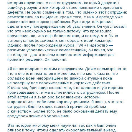
история случилась с его сотрудником, который допустил
ошибку, результатом которой стало появление серьезного
дефекта. Не было сомнений в том, что именно этот сотрудник
ответственен за инцидент, кроме того, с ним и прежде уже
возникали некоторые проблемы. Руководитель решил
сделать ему предупреждение об увольнении. Он чувствовал,
что это необходимо не только потому, что произошло
нарушение, но, что еще более важно, и потому, что была
затронута профессиональная гордость всей команды.
Однако, после прохождения курса TWI «Лидерство —
развитие управленческих компетенций», он понял, что
не владеет достаточным количеством информации для
принятия решения. Он пояснил:
«Я не поговорил с самим сотрудником. Даже несмотря на то,
что я очень внимателен к мелочам, я не мог сказать, что
обладаю всей информацией по данной ситуации пока
не завершу все перечисленные в карточке действия.
К счастью, бригадир сказал мне, что слышал иную версию
произошедшего, и мы встретились с сотрудником. После
этой встречи я знал обо всех нюансах истории
и представлял себе всю картину целиком. Я понял, что этот
сотрудник был не единственной причиной проблем
с качеством. Более того, не было основания делать ему
предупреждение об увольнении.
Эта история многому меня научила, так как я был очень
близок к тому, чтобы сделать скоропалительный вывод,