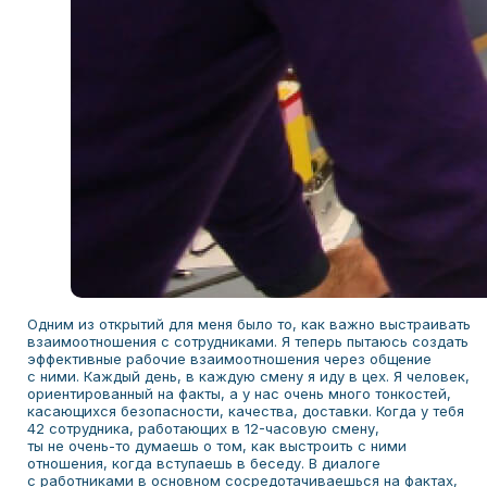
ОСТАЛИСЬ ВОПРОСЫ?
Оставьте свои контактные данные, и наши
консультанты свяжутся с вами для
обсуждения вашего вопроса
Одним из открытий для меня было то, как важно выстраивать
+7
взаимоотношения с сотрудниками. Я теперь пытаюсь создать
эффективные рабочие взаимоотношения через общение
с ними. Каждый день, в каждую смену я иду в цех. Я человек,
ориентированный на факты, а у нас очень много тонкостей,
касающихся безопасности, качества, доставки. Когда у тебя
42 сотрудника, работающих в 12-часовую смену,
ты не очень-то думаешь о том, как выстроить с ними
отношения, когда вступаешь в беседу. В диалоге
с работниками в основном сосредотачиваешься на фактах,