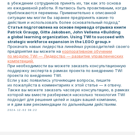
в убеждении сотрудников принять их, так как это основа
их ежедневной работы. Я пытаюсь быть проактивным, когда
приближаются перемены. Применительно к описанной
ситуации мы могли бы заранее предпринять какие-то
действия и использовать более основательный подход."
Статья подготовлена на основе перевода отрывка книги
Patrick Graupp, Gitte Jakobsen, John Vellema «Building
ООО «МК «ИБС»
a global learning organization. Using TWI to succeed with
ИНН 5 903 160 822
strategic workforce expansion in the LEGO group.»
ОГРН 1 245 900 011 367
Прокачать навык лидерства линейных руководителей своего
предприятия вы можете на
корпоративном обучении
по модулю TWI — Лидерство — развитие управленческих
Сведения об организации МК ИБС
компетенций.
Политика конфиденциальности
При необходимости вы можете заказать консультационную
Согласие на обработку ПД
поддержку эксперта в рамках проекта по внедрению TWI
проекта по внедрению TWI.
Договор оферты
Если у вас появились уточняющие вопросы, пишите
@2022-2026 Все права защищены
их пожалуйста в комментариях к этой статье — я отвечу.
Также вы можете заказать часовую консультацию, в рамках
которой мы вместе разберемся насколько технология TWI
подходит для решения целей и задач вашей компании,
и я дам вам рекомендации по дальнейшим действиям.
2024-12-02 08:22
КАЛЕНДАРЬ МЕРОПРИЯТИЙ
КОРПОРАТИВНОЕ ОБУЧЕНИЕ
ДИСТАНЦИОННОЕ ОБУЧЕНИЕ