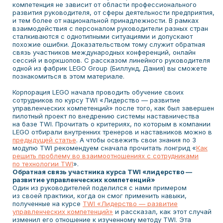
компетенция не зависит от области профессионального
развития руководителя, от сферы деятельности предприятия,
и тем более от национальной принадлежности. В рамках
взаимодействия с персоналом руководители разных стран
сталкиваются с однотипными ситуациями и допускают
похожие ошибки. Доказательством тому служит обратная
связь участников международных конференций, онлайн
сессий и воркшопов. С рассказом линейного руководителя
одной из фабрик LEGO Group (Биллунд, Дания) вы сможете
познакомиться в этом материале.
Корпорация LEGO начала проводить обучение своих
сотрудников по курсу TWI «Лидерство — развитие
управленческих компетенций» после того, как был завершен
пилотный проект по внедрению системы наставничества
на базе TWI. Прочитать о критериях, по которым в компании
LEGO отбирали внутренних тренеров и наставников можно в
предыдущей статье
. А чтобы освежить свои знания по 3
модулю TWI рекомендуем сначала прочитать лонгрид «
Как
решить проблему во взаимоотношениях с сотрудниками
по технологии TWI
».
Обратная связь участника курса TWI «лидерство —
развитие управленческих компетенций»
Один из руководителей поделился с нами примером
из своей практики, когда он смог применить навыки,
полученные на курсе
TWI «Лидерство — развитие
управленческих компетенций»
и рассказал, как этот случай
изменил его отношение к изученному методу TWI. Эта